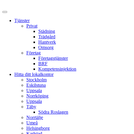
Skip
to
content
Tjänster
Privat
Städning
Trädgård
Hantverk
Omsorg
Företag
Företagstjänster
BRF
Kompetensinjektion
Hitta ditt lokalkontor
Stockholm
Eskilstuna
Uppsala
Norrköping
Uppsala
Täby
Södra Roslagen
Norrtälje
Umeå
Helsingborg
Karlstad