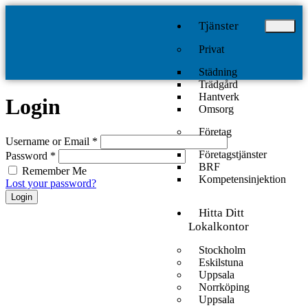
Tjänster
Privat
Städning
Trädgård
Hantverk
Login
Omsorg
Företag
Username or Email
*
Företagstjänster
Password
*
BRF
Remember Me
Kompetensinjektion
Lost your password?
Login
Hitta Ditt
Lokalkontor
Stockholm
Eskilstuna
Uppsala
Norrköping
Uppsala