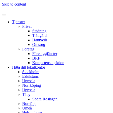
Skip to content
Tjänster
Privat
Städning
Trädgård
Hantverk
Omsorg
Företag
Företagstjänster
BRF
Kompetensinjektion
Hitta ditt lokalkontor
Stockholm
Eskilstuna
Uppsala
Norrköping
Uppsala
Täby
Södra Roslagen
Norrtälje
Umeå
Helsingborg