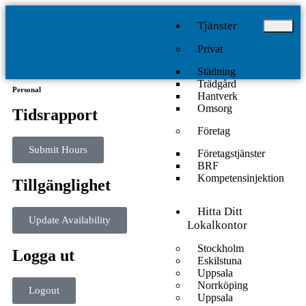
Tjänster
Privat
Städning
Trädgård
Personal
Hantverk
Omsorg
Tidsrapport
Företag
Submit Hours
Företagstjänster
BRF
Kompetensinjektion
Tillgänglighet
Hitta Ditt
Update Availability
Lokalkontor
Stockholm
Logga ut
Eskilstuna
Uppsala
Norrköping
Logout
Uppsala