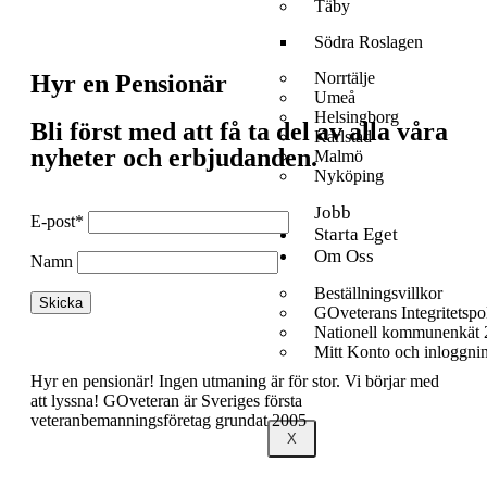
Täby
Södra Roslagen
Norrtälje
Hyr en Pensionär
Umeå
Helsingborg
Bli först med att få ta del av alla våra
Karlstad
nyheter och erbjudanden.
Malmö
Nyköping
Jobb
E-post*
Starta Eget
Om Oss
Namn
Beställningsvillkor
GOveterans Integritetspo
Nationell kommunenkät
Mitt Konto och inloggni
Hyr en pensionär! Ingen utmaning är för stor. Vi börjar med
att lyssna! GOveteran är Sveriges första
veteranbemanningsföretag grundat 2005
X